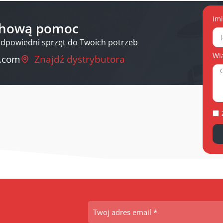
Im
achową pomoc
odpowiedni sprzęt do Twoich potrzeb
Wi
.com
Znajdź dystrybutora