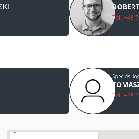
SKI
ROBER
Tel.
+48 7
Spec ds. lo
TOMASZ
Tel.
+48 7