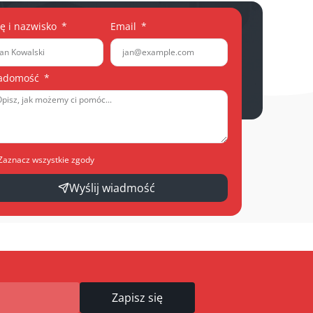
ię i nazwisko
Email
adomość
Zaznacz wszystkie zgody
Wyślij wiadmość