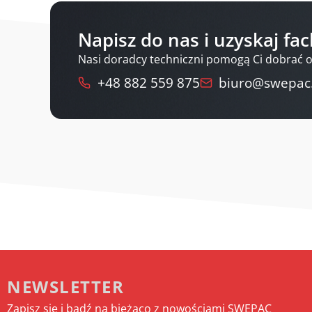
Napisz do nas i uzyskaj f
Nasi doradcy techniczni pomogą Ci dobrać 
+48 882 559 875
biuro@swepac
NEWSLETTER
Zapisz się i bądź na bieżąco z nowościami SWEPAC