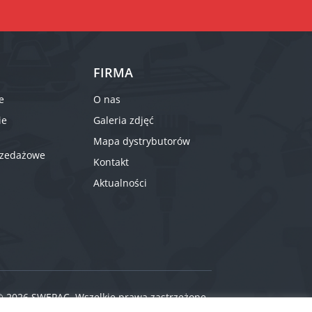
FIRMA
e
O nas
ie
Galeria zdjęć
Mapa dystrybutorów
rzedażowe
Kontakt
Aktualności
© 2026 SWEPAC. Wszelkie prawa zastrzeżone.