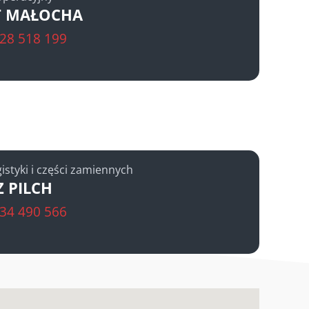
T MAŁOCHA
28 518 199
gistyki i części zamiennych
 PILCH
34 490 566