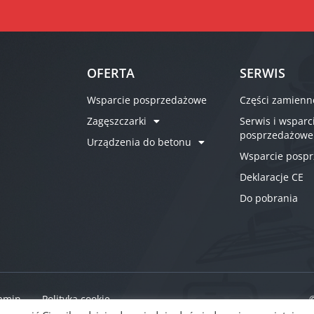
OFERTA
SERWIS
Wsparcie posprzedażowe
Części zamienn
Zagęszczarki
Serwis i wsparc
posprzedażowe
Urządzenia do betonu
Wsparcie posp
Deklaracje CE
Do pobrania
amin
Polityka cookie