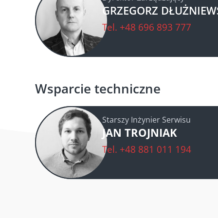
GRZEGORZ DŁUŻNIEW
Tel.
+48 696 893 777
Wsparcie techniczne
Starszy Inżynier Serwisu
JAN TROJNIAK
Tel.
+48 881 011 194