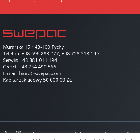
Murarska 15 • 43-100 Tychy
Telefon:
+48 696 893 777
,
+48 728 518 199
Serwis:
+48 881 011 194
Części:
+48 734 490 566
E-mail
:
biuro@swepac.com
Kapitał zakładowy 50 000,00 ZŁ
Polityka prywatności
Regul